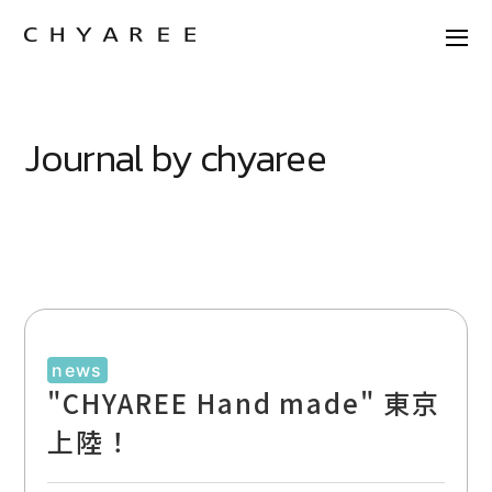
Journal by chyaree
news
"CHYAREE Hand made" 東京
上陸！