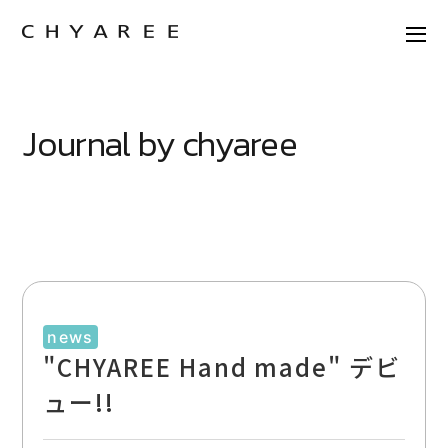
Journal by chyaree
news
"CHYAREE Hand made" デビ
ュー!!